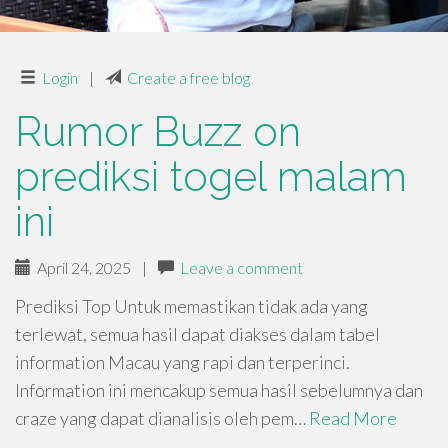
Login
|
Create a free blog
Rumor Buzz on
prediksi togel malam
ini
April 24, 2025
|
Leave a comment
Prediksi Top Untuk memastikan tidak ada yang
terlewat, semua hasil dapat diakses dalam tabel
information Macau yang rapi dan terperinci.
Information ini mencakup semua hasil sebelumnya dan
craze yang dapat dianalisis oleh pem…
Read More